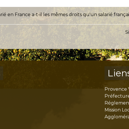
ié en France a-t-il les mêmes droits qu'un salarié françai
S
s
Lien
Provence 
Préfectur
Réglementa
Mission Lo
Aggloméra