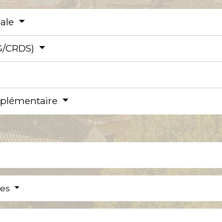
iale
SG/CRDS)
omplémentaire
res