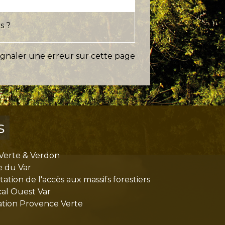
s ?
ignaler une erreur sur cette page
s
Verte & Verdon
e du Var
tion de l'accès aux massifs forestiers
cal Ouest Var
tion Provence Verte