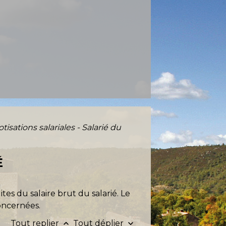
otisations salariales - Salarié du
É
ites du salaire brut du salarié. Le
concernées.
Tout replier
Tout déplier
keyboard_arrow_up
keyboard_arrow_down