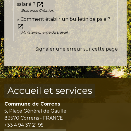
open_in_new
salarié ?
Bpifrance Création
Comment établir un bulletin de paie ?
open_in_new
Ministère chargé du travail
Signaler une erreur sur cette page
Accueil et services
Commune de Correns
5, Place Général de Gaulle
83570 Correns - FRANCE
+33 4 94 37 21 95