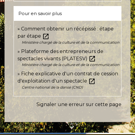
Pour en savoir plus
Comment obtenir un récépissé : étape
open_in_new
par étape
Ministère chargé de la culture et de la communication
Plateforme des entrepreneurs de
open_in_new
spectacles vivants (PLATESV)
Ministère chargé de la culture et de la communication
Fiche explicative d'un contrat de cession
open_in_new
d'exploitation d'un spectacle
Centre national de la danse (CND)
Signaler une erreur sur cette page