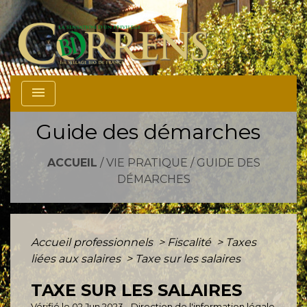
menu
Guide des démarches
ACCUEIL
/
VIE PRATIQUE
/
GUIDE DES
DÉMARCHES
Accueil professionnels
>
Fiscalité
>
Taxes
liées aux salaires
>
Taxe sur les salaires
TAXE SUR LES SALAIRES
Vérifié le 02 Jun 2023 - Direction de l'information légale