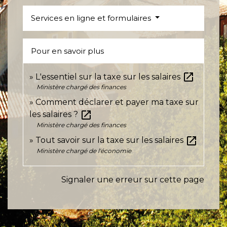
Services en ligne et formulaires
Pour en savoir plus
open_in_new
L'essentiel sur la taxe sur les salaires
Ministère chargé des finances
Comment déclarer et payer ma taxe sur
open_in_new
les salaires ?
Ministère chargé des finances
open_in_new
Tout savoir sur la taxe sur les salaires
Ministère chargé de l'économie
Signaler une erreur sur cette page