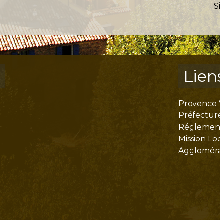
S
s
Lien
Provence 
Préfectur
Réglementa
Mission Lo
Aggloméra