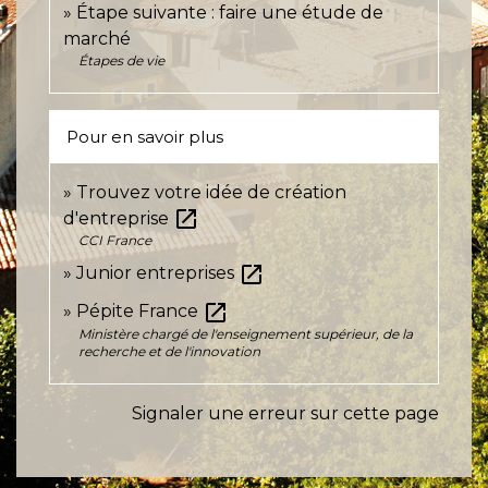
Étape suivante : faire une étude de
marché
Étapes de vie
Pour en savoir plus
Trouvez votre idée de création
open_in_new
d'entreprise
CCI France
open_in_new
Junior entreprises
open_in_new
Pépite France
Ministère chargé de l'enseignement supérieur, de la
recherche et de l'innovation
Signaler une erreur sur cette page