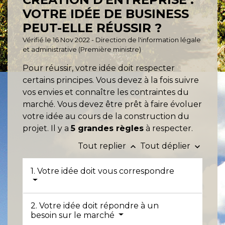
VOTRE IDÉE DE BUSINESS
PEUT-ELLE RÉUSSIR ?
Vérifié le 16 Nov 2022 - Direction de l'information légale
et administrative (Première ministre)
Pour réussir, votre idée doit respecter
certains principes. Vous devez à la fois suivre
vos envies et connaître les contraintes du
marché. Vous devez être prêt à faire évoluer
votre idée au cours de la construction du
projet. Il y a
5 grandes règles
à respecter.
Tout replier
Tout déplier
keyboard_arrow_up
keyboard_arrow_down
1. Votre idée doit vous correspondre
2. Votre idée doit répondre à un
besoin sur le marché