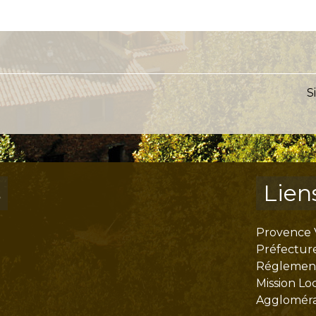
S
s
Lien
Provence 
Préfectur
Réglementa
Mission Lo
Aggloméra