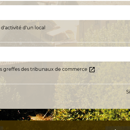
'activité d'un local
open_in_new
des greffes des tribunaux de commerce
S