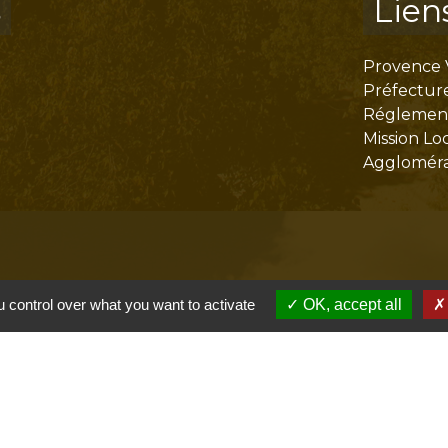
s
Lien
Provence 
Préfectur
Réglementa
Mission Lo
Aggloméra
 control over what you want to activate
OK, accept all
olitique de confidentialité
-
Accessibilité
-
Plan du site