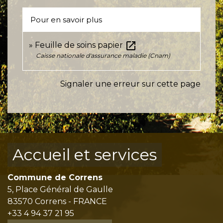
Pour en savoir plus
open_in_new
Feuille de soins papier
Caisse nationale d'assurance maladie (Cnam)
Signaler une erreur sur cette page
Accueil et services
Commune de Correns
5, Place Général de Gaulle
83570 Correns - FRANCE
+33 4 94 37 21 95