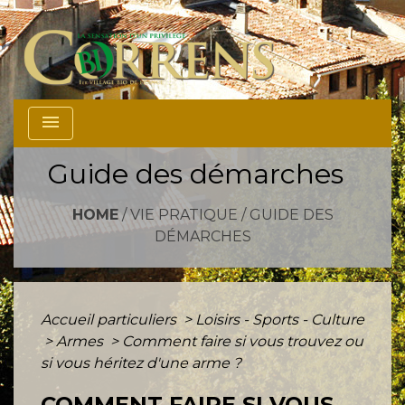
menu
Guide des démarches
HOME
/
VIE PRATIQUE
/
GUIDE DES
DÉMARCHES
Accueil particuliers
>
Loisirs - Sports - Culture
>
Armes
>
Comment faire si vous trouvez ou
si vous héritez d'une arme ?
COMMENT FAIRE SI VOUS