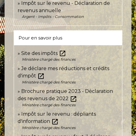
Impôt sur le revenu - Déclaration de
revenus annuelle
Argent - Impôts - Consommation
Pour en savoir plus
open_in_new
Site des impôts
Ministère chargé des finances
Je déclare mes réductions et crédits
open_in_new
d'impôt
Ministère chargé des finances
Brochure pratique 2023 - Déclaration
open_in_new
des revenus de 2022
Ministère chargé des finances
Impôt sur le revenu : dépliants
open_in_new
d'information
Ministère chargé des finances