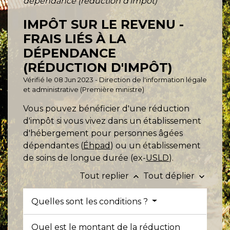
dépendance (réduction d'impôt)
IMPÔT SUR LE REVENU -
FRAIS LIÉS À LA
DÉPENDANCE
(RÉDUCTION D'IMPÔT)
Vérifié le 08 Jun 2023 - Direction de l'information légale
et administrative (Première ministre)
Vous pouvez bénéficier d'une réduction
d'impôt si vous vivez dans un établissement
d'hébergement pour personnes âgées
dépendantes (
Éhpad
) ou un établissement
de soins de longue durée (ex-
USLD
).
Tout replier
Tout déplier
keyboard_arrow_up
keyboard_arrow_down
Quelles sont les conditions ?
Quel est le montant de la réduction