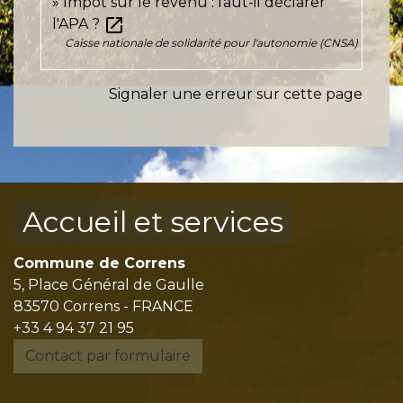
Impôt sur le revenu : faut-il déclarer
open_in_new
l'APA ?
Caisse nationale de solidarité pour l'autonomie (CNSA)
Signaler une erreur sur cette page
Accueil et services
Commune de Correns
5, Place Général de Gaulle
83570 Correns - FRANCE
+33 4 94 37 21 95
Contact par formulaire