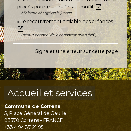
open_in_new
procès pour mettre fin au conflit
Ministère chargé de la justice
Le recouvrement amiable des créances
open_in_new
Institut national de la consommation (INC)
Signaler une erreur sur cette page
Accueil et services
Commune de Correns
5, Place Général de Gaulle
83570 Correns - FRANCE
+33 4 94 37 21 95