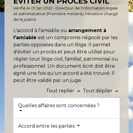
ÉVITER UN PROCÈS CIVIL
Vérifié le 01 Jan 2022 - Direction de l'information légale
et administrative (Première ministre), Ministère chargé
de la justice
L'accord à l'amiable ou
arrangement à
l'amiable
est un compromis négocié par les
parties opposées dans un litige. Il permet
d'éviter un procès et peut être utilisé pour
régler tout litige civil, familial, patrimonial ou
professionnel. Un document écrit doit être
signé une fois qu'un accord a été trouvé. Il
peut être validé par un juge.
Tout replier
Tout déplier
keyboard_arrow_up
keyboard_arrow_down
Quelles affaires sont concernées ?
Accord entre les parties