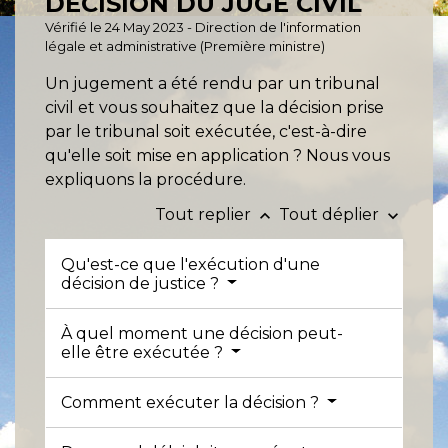
DÉCISION DU JUGE CIVIL
Vérifié le 24 May 2023 - Direction de l'information
légale et administrative (Première ministre)
Un jugement a été rendu par un tribunal
civil et vous souhaitez que la décision prise
par le tribunal soit exécutée, c'est-à-dire
qu'elle soit mise en application ? Nous vous
expliquons la procédure.
Tout replier
Tout déplier
keyboard_arrow_up
keyboard_arrow_down
Qu'est-ce que l'exécution d'une
décision de justice ?
À quel moment une décision peut-
elle être exécutée ?
Comment exécuter la décision ?