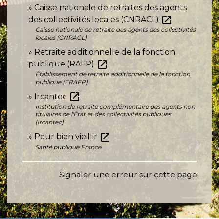
Caisse nationale de retraites des agents
open_in_new
des collectivités locales (CNRACL)
Caisse nationale de retraite des agents des collectivités
locales (CNRACL)
Retraite additionnelle de la fonction
open_in_new
publique (RAFP)
Établissement de retraite additionnelle de la fonction
publique (ERAFP)
open_in_new
Ircantec
Institution de retraite complémentaire des agents non
titulaires de l'État et des collectivités publiques
(Ircantec)
open_in_new
Pour bien vieillir
Santé publique France
Signaler une erreur sur cette page