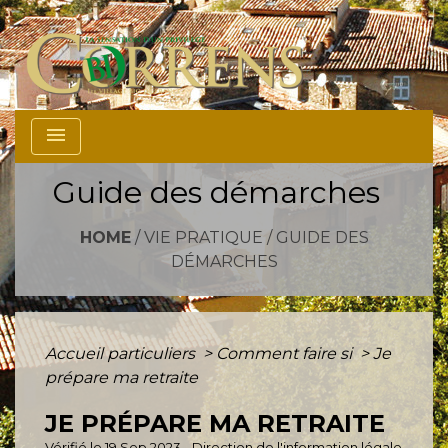
menu
Guide des démarches
HOME
/
VIE PRATIQUE
/
GUIDE DES
DÉMARCHES
Accueil particuliers
>
Comment faire si
>
Je
prépare ma retraite
JE PRÉPARE MA RETRAITE
Vérifié le 19 Sep 2023 - Direction de l'information légale