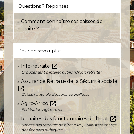
Questions ? Réponses !
Comment connaître ses caisses de
retraite ?
Pour en savoir plus
open_in_new
Info-retraite
Groupement d'intérêt public "Union retraite"
Assurance Retraite de la Sécurité sociale
open_in_new
Caisse nationale d'assurance vieillesse
open_in_new
Agirc-Arrco
Fédération Agirc-Arrco
open_in_new
Retraites des fonctionnaires de l'État
Service des retraites de l'État (SRE) - Ministère chargé
des finances publiques