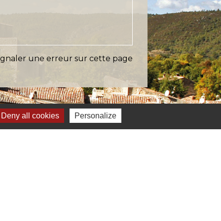
ignaler une erreur sur cette page
Deny all cookies
Personalize
s
Verte & Verdon
e du Var
tion de l'accès aux massifs forestiers
cal Ouest Var
tion Provence Verte