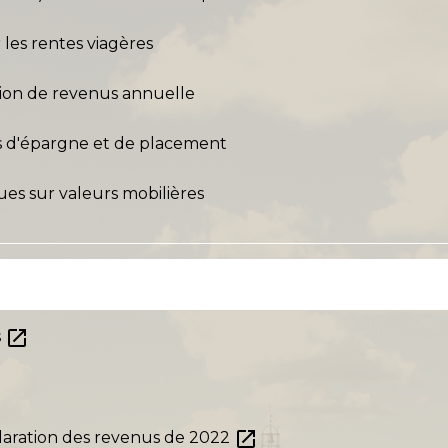
 les rentes viagères
tion de revenus annuelle
s d'épargne et de placement
ues sur valeurs mobilières
open_in_new
s
open_in_new
laration des revenus de 2022