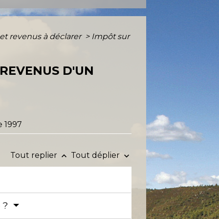
 et revenus à déclarer
>
Impôt sur
 REVENUS D'UN
e 1997
Tout replier
Tout déplier
keyboard_arrow_up
keyboard_arrow_down
e ?