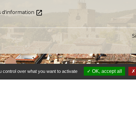
open_in_new
s d'information
S
 control over what you want to activate
OK, accept all
s
Lien
Provence 
Préfectur
Réglementa
Mission Lo
Aggloméra