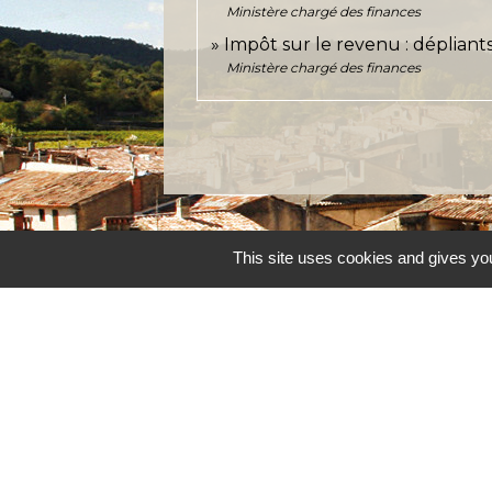
Ministère chargé des finances
Impôt sur le revenu : dépliant
Ministère chargé des finances
This site uses cookies and gives you
Accueil et service
Commune de Correns
5, Place Général de Gaulle
83570 Correns - FRANCE
+33 4 94 37 21 95
Contact par formulaire