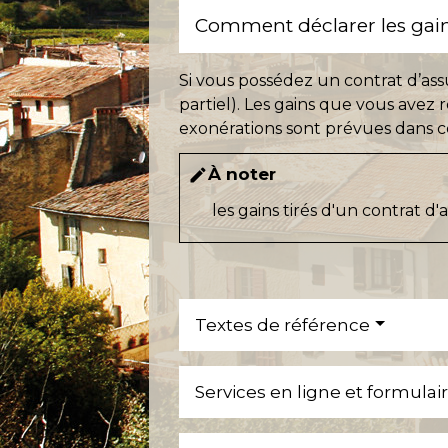
Comment déclarer les gain
Si vous possédez un contrat d’ass
partiel). Les gains que vous avez 
exonérations sont prévues dans ce
À noter
edit
les gains tirés d'un contrat d
Textes de référence
Services en ligne et formulai