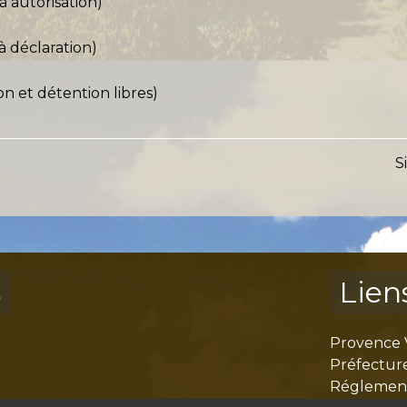
 autorisation)
à déclaration)
on et détention libres)
S
s
Lien
Provence 
Préfectur
Réglementa