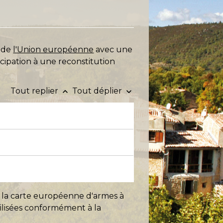
e de
l'Union européenne
avec une
ticipation à une reconstitution
Tout replier
Tout déplier
keyboard_arrow_up
keyboard_arrow_down
 la carte européenne d'armes à
tilisées conformément à la