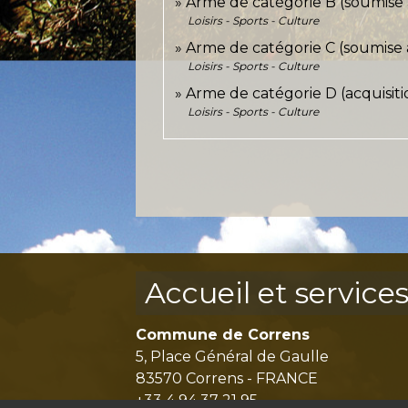
Arme de catégorie B (soumise à
Loisirs - Sports - Culture
Arme de catégorie C (soumise 
Loisirs - Sports - Culture
Arme de catégorie D (acquisiti
Loisirs - Sports - Culture
Accueil et service
Commune de Correns
5, Place Général de Gaulle
83570 Correns - FRANCE
+33 4 94 37 21 95