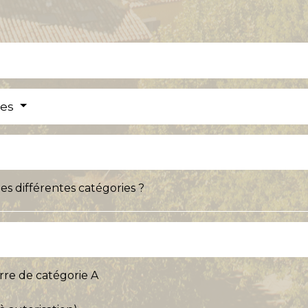
res
es différentes catégories ?
rre de catégorie A