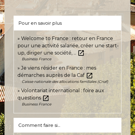
Pour en savoir plus
Welcome to France : retour en France
pour une activité salariée, créer une start-
open_in_new
up, diriger une société, ...
Business France
Je viens résider en France : mes
open_in_new
démarches auprès de la Caf
Caisse nationale des allocations familiales (Cnaf)
Volontariat international : foire aux
open_in_new
questions
Business France
Comment faire si...