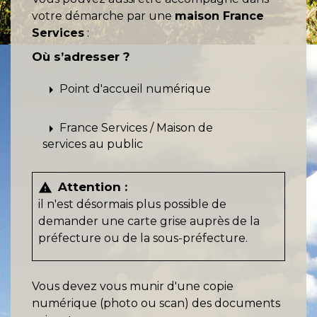
votre démarche par une
maison France
Services
:
Où s’adresser ?
arrow_right
Point d'accueil numérique
arrow_right
France Services / Maison de
services au public
Attention :
warning
il n'est désormais plus possible de
demander une carte grise auprès de la
préfecture ou de la sous-préfecture.
Vous devez vous munir d'une copie
numérique (photo ou scan) des documents