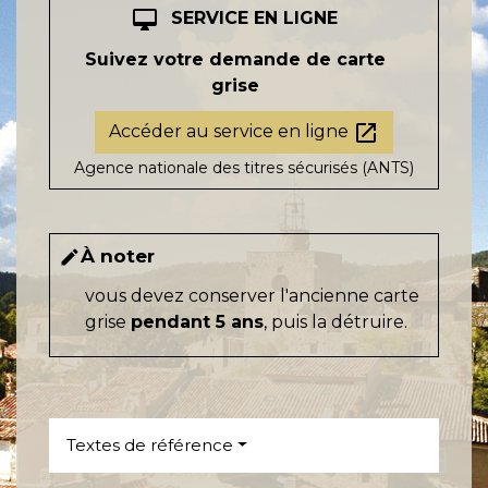
desktop_mac
SERVICE EN LIGNE
Suivez votre demande de carte
grise
open_in_new
Accéder au service en ligne
Agence nationale des titres sécurisés (ANTS)
À noter
edit
vous devez conserver l'ancienne carte
grise
pendant 5 ans
, puis la détruire.
Textes de référence