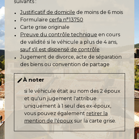
suivants :
Justificatif de domicile
de moins de 6 mois
Formulaire
cerfa n°13750
Carte grise originale
Preuve du contrôle technique
en cours
de validité si le véhicule a plus de 4 ans,
sauf s'il est dispensé de contrôle
Jugement de divorce, acte de séparation
des biens ou convention de partage
À noter
edit
si le véhicule était au nom des 2 époux
et qu'un jugement l'attribue
uniquement à 1 seul des ex-époux,
vous pouvez également
retirer la
mention de l'époux
sur la carte grise.