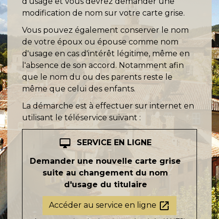
d'usage et vous devrez demander une
modification de nom sur votre carte grise.
Vous pouvez également conserver le nom
de votre époux ou épouse comme nom
d'usage en cas d'intérêt légitime, même en
l'absence de son accord. Notamment afin
que le nom du ou des parents reste le
même que celui des enfants.
La démarche est à effectuer sur internet en
utilisant le téléservice suivant :
desktop_mac
SERVICE EN LIGNE
Demander une nouvelle carte grise
suite au changement du nom
d'usage du titulaire
open_in_new
Accéder au service en ligne