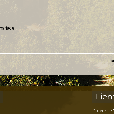
mariage
S
s
Lien
Provence 