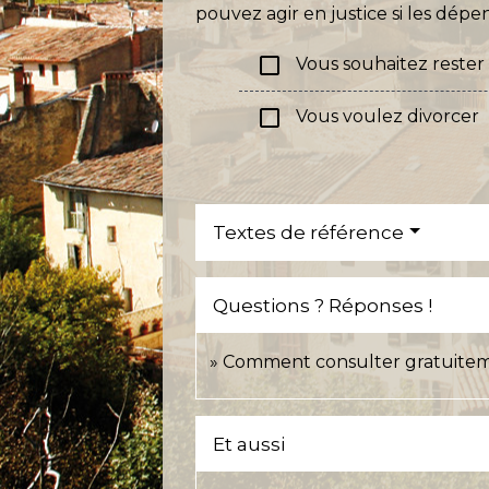
pouvez agir en justice si les dép
check_box_outline_blank
Vous souhaitez rester 
check_box_outline_blank
Vous voulez divorcer
Textes de référence
Questions ? Réponses !
Comment consulter gratuitem
Et aussi