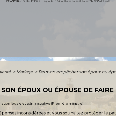
HOME
/
VIE PRATIQUE
/
GUIDE DES DÉMARCHES
olarité
>
Mariage
>
Peut-on empêcher son époux ou épou
SON ÉPOUX OU ÉPOUSE DE FAIRE
ormation légale et administrative (Première ministre)
épenses inconsidérées et vous souhaitez protéger le pat