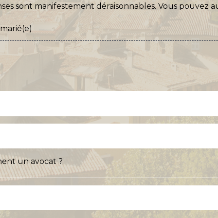
enses sont manifestement déraisonnables. Vous pouvez au
marié(e)
ent un avocat ?