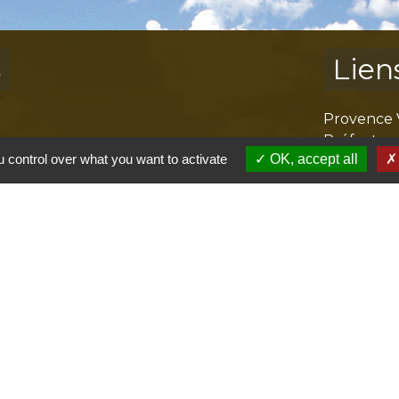
s
Lien
Provence 
Préfectur
 control over what you want to activate
OK, accept all
Réglementa
Mission Lo
Aggloméra