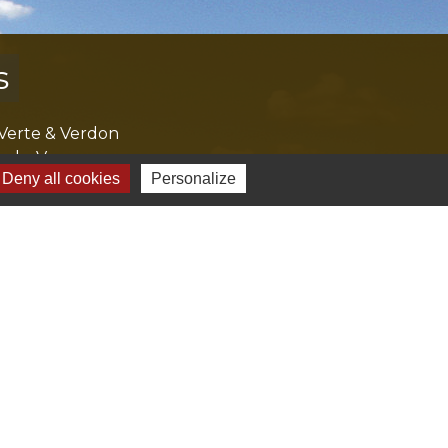
s
Verte & Verdon
e du Var
Deny all cookies
Personalize
tion de l'accès aux massifs forestiers
cal Ouest Var
tion Provence Verte