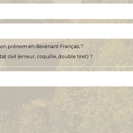
 son prénom en devenant Français ?
 civil (erreur, coquille, double tiret) ?