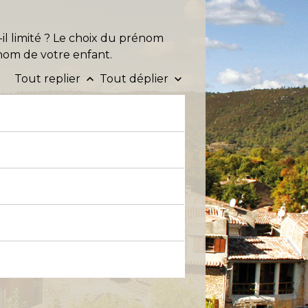
l limité ? Le choix du prénom
énom de votre enfant.
Tout replier
Tout déplier
keyboard_arrow_up
keyboard_arrow_down