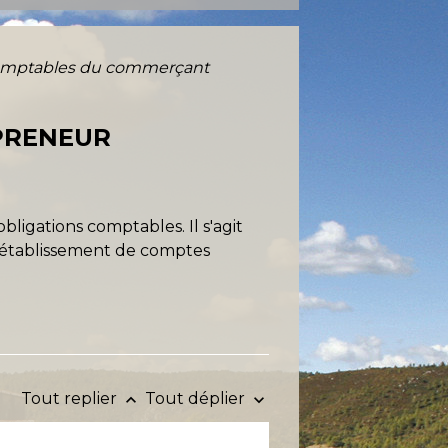
comptables du commerçant
PRENEUR
bligations comptables. Il s'agit
 l'établissement de comptes
Tout replier
Tout déplier
keyboard_arrow_up
keyboard_arrow_down