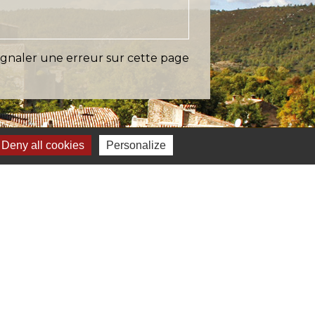
ignaler une erreur sur cette page
Deny all cookies
Personalize
s
Verte & Verdon
e du Var
tion de l'accès aux massifs forestiers
cal Ouest Var
tion Provence Verte