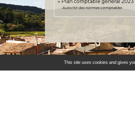
Plan comptable général 202
Autorité des normes comptables
This site uses cookies and gives you
Accueil et service
Commune de Correns
5, Place Général de Gaulle
83570 Correns - FRANCE
+33 4 94 37 21 95
Contact par formulaire