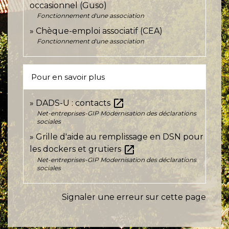
occasionnel (Guso)
Fonctionnement d'une association
Chèque-emploi associatif (CEA)
Fonctionnement d'une association
Pour en savoir plus
open_in_new
DADS-U : contacts
Net-entreprises-GIP Modernisation des déclarations
sociales
Grille d'aide au remplissage en DSN pour
open_in_new
les dockers et grutiers
Net-entreprises-GIP Modernisation des déclarations
sociales
Signaler une erreur sur cette page