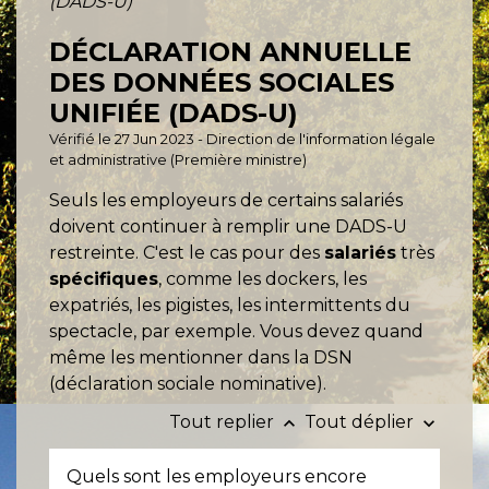
(DADS-U)
DÉCLARATION ANNUELLE
DES DONNÉES SOCIALES
UNIFIÉE (DADS-U)
Vérifié le 27 Jun 2023 - Direction de l'information légale
et administrative (Première ministre)
Seuls les employeurs de certains salariés
doivent continuer à remplir une DADS-U
restreinte. C'est le cas pour des
salariés
très
spécifiques
, comme les dockers, les
expatriés, les pigistes, les intermittents du
spectacle, par exemple. Vous devez quand
même les mentionner dans la DSN
(déclaration sociale nominative).
Tout replier
Tout déplier
keyboard_arrow_up
keyboard_arrow_down
Quels sont les employeurs encore