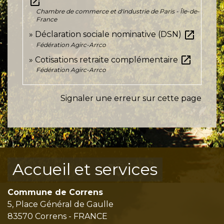
open_in_new
Chambre de commerce et d'industrie de Paris - Île-de-
France
open_in_new
Déclaration sociale nominative (DSN)
Fédération Agirc-Arrco
open_in_new
Cotisations retraite complémentaire
Fédération Agirc-Arrco
Signaler une erreur sur cette page
Accueil et services
Commune de Correns
5, Place Général de Gaulle
83570 Correns - FRANCE