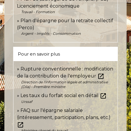
Licenciement économique
Travail - Formation
Plan d'épargne pour la retraite collectif
(Perco)
Argent - Impôts - Consommation
Pour en savoir plus
Rupture conventionnelle : modification
open_in_new
de la contribution de l'employeur
Direction de l'information légale et administrative
(Dila) - Première ministre
open_in_new
Les taux du forfait social en détail
Urssaf
FAQ sur l'épargne salariale
(intéressement, participation, plans, etc.)
open_in_new
Ministère chargé du travail