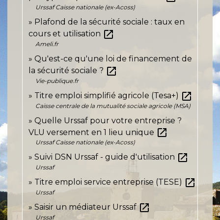
Urssaf Caisse nationale (ex-Acoss)
Plafond de la sécurité sociale : taux en
open_in_new
cours et utilisation
Ameli.fr
Qu'est-ce qu'une loi de financement de
open_in_new
la sécurité sociale ?
Vie-publique.fr
open_in_new
Titre emploi simplifié agricole (Tesa+)
Caisse centrale de la mutualité sociale agricole (MSA)
Quelle Urssaf pour votre entreprise ?
open_in_new
VLU versement en 1 lieu unique
Urssaf Caisse nationale (ex-Acoss)
open_in_new
Suivi DSN Urssaf - guide d'utilisation
Urssaf
open_in_new
Titre emploi service entreprise (TESE)
Urssaf
open_in_new
Saisir un médiateur Urssaf
Urssaf