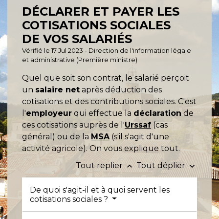
DÉCLARER ET PAYER LES
COTISATIONS SOCIALES
DE VOS SALARIÉS
Vérifié le 17 Jul 2023 - Direction de l'information légale
et administrative (Première ministre)
Quel que soit son contrat, le salarié perçoit
un
salaire net
après déduction des
cotisations et des contributions sociales. C'est
l'
employeur
qui effectue la
déclaration
de
ces cotisations auprès de l'
Urssaf
(cas
général) ou de la
MSA
(s'il s'agit d'une
activité agricole). On vous explique tout.
Tout replier
Tout déplier
keyboard_arrow_up
keyboard_arrow_down
De quoi s'agit-il et à quoi servent les
cotisations sociales ?