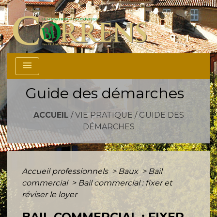
menu
Guide des démarches
ACCUEIL
/
VIE PRATIQUE
/
GUIDE DES
DÉMARCHES
Accueil professionnels
>
Baux
>
Bail
commercial
>
Bail commercial : fixer et
réviser le loyer
BAIL COMMERCIAL : FIXER