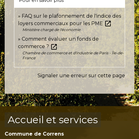
Pour en savoir plus
FAQ sur le plafonnement de l'indice des
open_in_new
loyers commerciaux pour les PME
Ministère chargé de l'économie
Comment évaluer un fonds de
open_in_new
commerce ?
Chambre de commerce et d'industrie de Paris - Île-de-
France
Signaler une erreur sur cette page
Accueil et services
Commune de Correns