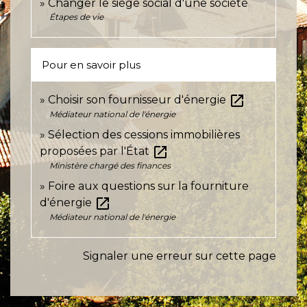
Changer le siège social d'une société
Étapes de vie
Pour en savoir plus
open_in_new
Choisir son fournisseur d'énergie
Médiateur national de l'énergie
Sélection des cessions immobilières
open_in_new
proposées par l'État
Ministère chargé des finances
Foire aux questions sur la fourniture
open_in_new
d'énergie
Médiateur national de l'énergie
Signaler une erreur sur cette page