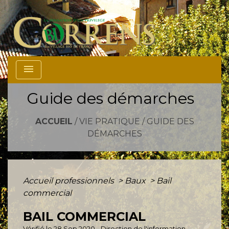
menu
Guide des démarches
ACCUEIL
/
VIE PRATIQUE
/
GUIDE DES
DÉMARCHES
Accueil professionnels
>
Baux
>
Bail
commercial
BAIL COMMERCIAL
Vérifié le 28 Sep 2020 - Direction de l'information