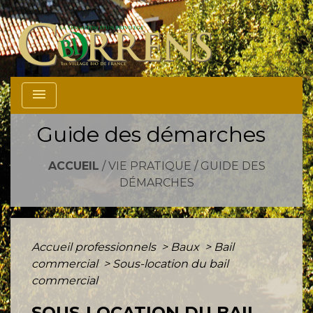
menu
Guide des démarches
ACCUEIL
/
VIE PRATIQUE
/
GUIDE DES
DÉMARCHES
Accueil professionnels
>
Baux
>
Bail
commercial
>
Sous-location du bail
commercial
SOUS-LOCATION DU BAIL