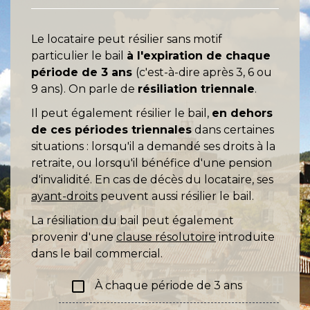
Le locataire peut résilier sans motif
particulier le bail
à l'expiration de chaque
période de 3 ans
(c'est-à-dire après 3, 6 ou
9 ans). On parle de
résiliation triennale
.
Il peut également résilier le bail,
en dehors
de ces périodes triennales
dans certaines
situations : lorsqu'il a demandé ses droits à la
retraite, ou lorsqu'il bénéfice d'une pension
d'invalidité. En cas de décès du locataire, ses
ayant-droits
peuvent aussi résilier le bail.
La résiliation du bail peut également
provenir d'une
clause résolutoire
introduite
dans le bail commercial.
check_box_outline_blank
À chaque période de 3 ans