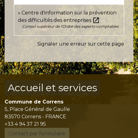
Centre d'information sur la prévention
open_in_new
des difficultés des entreprises
Conseil supérieur de l'Ordre des experts-comptables
Signaler une erreur sur cette page
Accueil et services
Commune de Correns
5, Place Général de Gaulle
83570 Correns - FRANCE
+33 4 94 37 21 95
Contact par formulaire