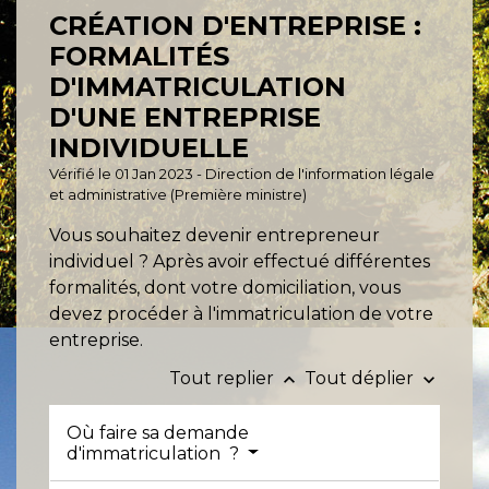
CRÉATION D'ENTREPRISE :
FORMALITÉS
D'IMMATRICULATION
D'UNE ENTREPRISE
INDIVIDUELLE
Vérifié le 01 Jan 2023 - Direction de l'information légale
et administrative (Première ministre)
Vous souhaitez devenir entrepreneur
individuel ? Après avoir effectué différentes
formalités, dont votre domiciliation, vous
devez procéder à l'immatriculation de votre
entreprise.
Tout replier
Tout déplier
keyboard_arrow_up
keyboard_arrow_down
Où faire sa demande
d'immatriculation ?