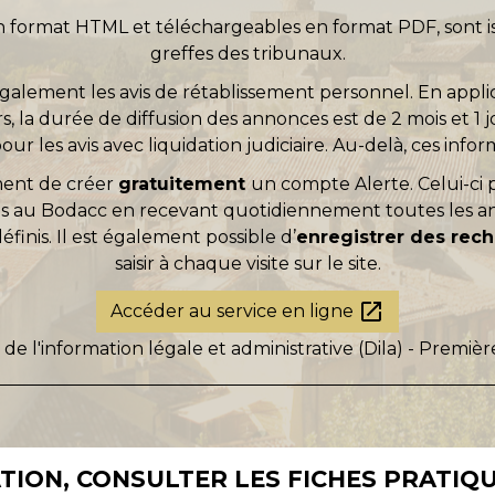
 format HTML et téléchargeables en format PDF, sont is
greffes des tribunaux.
 également les avis de rétablissement personnel. En appl
 la durée de diffusion des annonces est de 2 mois et 1 jo
 pour les avis avec liquidation judiciaire. Au-delà, ces info
ment de créer
gratuitement
un compte Alerte. Celui-ci p
s au Bodacc en recevant quotidiennement toutes les a
finis. Il est également possible d’
enregistrer des rec
saisir à chaque visite sur le site.
open_in_new
Accéder au service en ligne
 de l'information légale et administrative (Dila) - Premièr
ION, CONSULTER LES FICHES PRATIQU