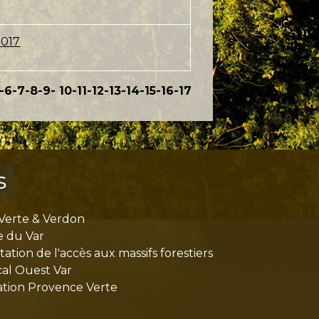
2017
-6
-7
-8
-9
-
10
-11
-12
-13
-14
-15
-16
-17
s
Verte & Verdon
e du Var
tion de l'accès aux massifs forestiers
cal Ouest Var
tion Provence Verte