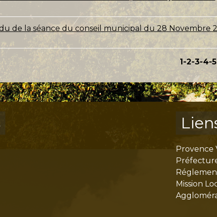
u de la séance du conseil municipal du 28 Novembre 
1
-2
-3
-4
-5
s
Lien
Provence 
Préfectur
Réglementa
Mission Lo
Aggloméra