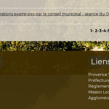
érations examinées par le conseil municipal - séance du 0
1
-
2
-3
-4
-
s
Lien
Provence 
Préfectur
Réglementa
Mission Lo
Aggloméra