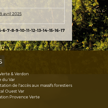
8 avril 2025
5
-6
-7
-8
-9
-10
-11
-12
-13
-14
-15
-16
-17
s
Verte & Verdon
e du Var
tion de l'accès aux massifs forestiers
cal Ouest Var
tion Provence Verte