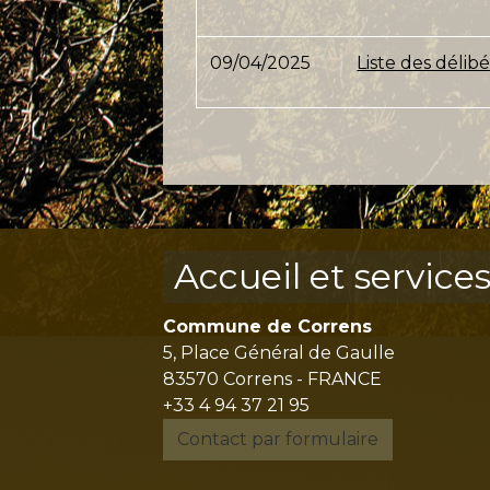
09/04/2025
Liste des délib
Accueil et service
Commune de Correns
5, Place Général de Gaulle
83570 Correns - FRANCE
+33 4 94 37 21 95
Contact par formulaire