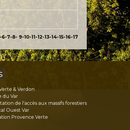
-6
-7
-8
-
9
-10
-11
-12
-13
-14
-15
-16
-17
s
Verte & Verdon
e du Var
tion de l'accès aux massifs forestiers
cal Ouest Var
tion Provence Verte