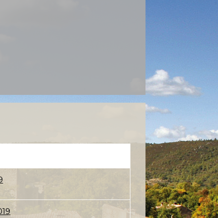
9
019