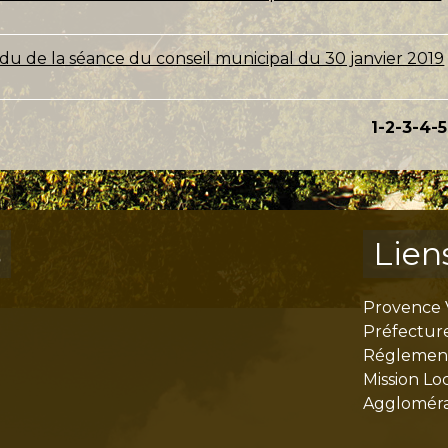
u de la séance du conseil municipal du 30 janvier 2019
1
-2
-3
-4
-5
s
Lien
Provence 
Préfectur
Réglementa
Mission Lo
Aggloméra