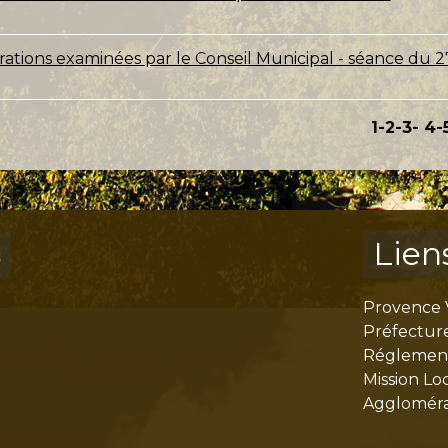
érations examinées par le Conseil Municipal - séance du 2
1
-2
-3
-
4
-
s
Lien
Provence 
Préfectur
Réglementa
Mission Lo
Aggloméra