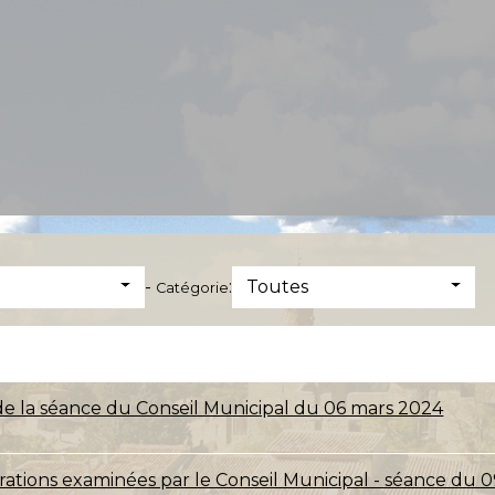
-
:
Toutes
Catégorie
de la séance du Conseil Municipal du 06 mars 2024
érations examinées par le Conseil Municipal - séance du 0