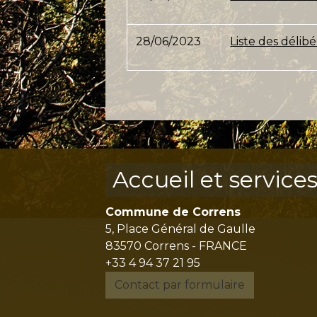
28/06/2023
Liste des délib
Accueil et service
Commune de Correns
5, Place Général de Gaulle
83570 Correns - FRANCE
+33 4 94 37 21 95
Contact par formulaire