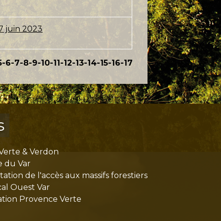
7 juin 2023
5
-6
-7
-8
-9
-10
-11
-12
-13
-14
-15
-16
-17
s
Verte & Verdon
e du Var
tion de l'accès aux massifs forestiers
cal Ouest Var
tion Provence Verte