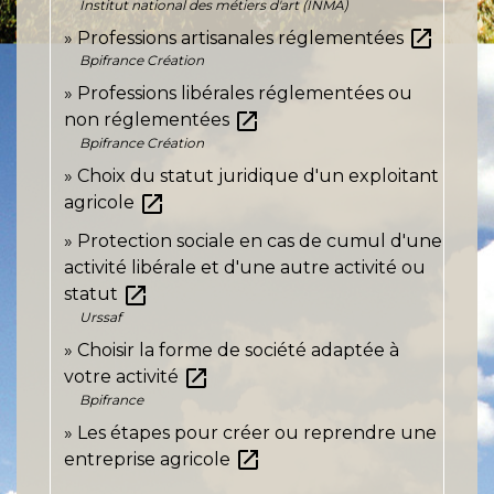
Institut national des métiers d'art (INMA)
open_in_new
Professions artisanales réglementées
Bpifrance Création
Professions libérales réglementées ou
open_in_new
non réglementées
Bpifrance Création
Choix du statut juridique d'un exploitant
open_in_new
agricole
Protection sociale en cas de cumul d'une
activité libérale et d'une autre activité ou
open_in_new
statut
Urssaf
Choisir la forme de société adaptée à
open_in_new
votre activité
Bpifrance
Les étapes pour créer ou reprendre une
open_in_new
entreprise agricole