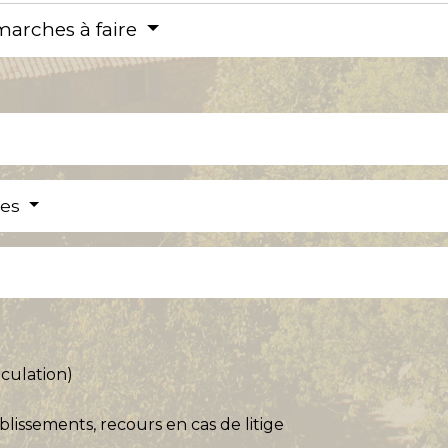
marches à faire
res
iculation)
blissements, recours en cas de litige