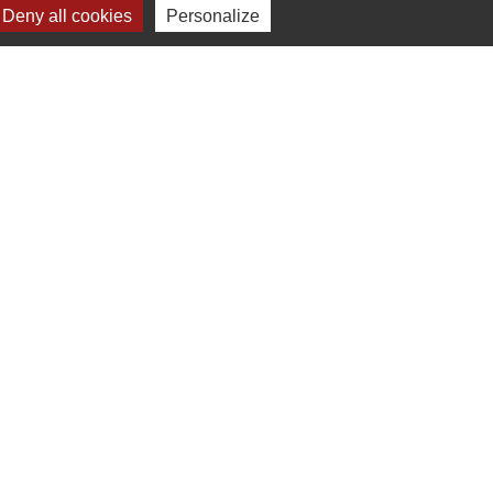
Deny all cookies
Personalize
s
Verte & Verdon
e du Var
tion de l'accès aux massifs forestiers
cal Ouest Var
tion Provence Verte