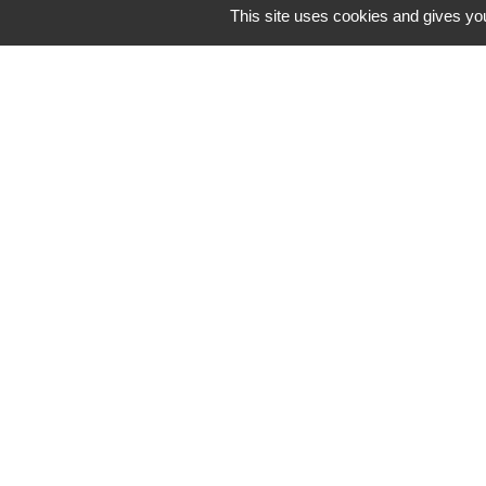
This site uses cookies and gives you
Accueil et service
Commune de Correns
5, Place Général de Gaulle
83570 Correns - FRANCE
+33 4 94 37 21 95
Contact par formulaire