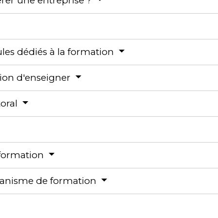
érer une entreprise ?
ules dédiés à la formation
ation d'enseigner
toral
 formation
rganisme de formation