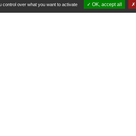
 control over what you want to activate
OK, accept all
s
Lien
Provence 
Préfectur
Réglementa
Mission Lo
Aggloméra