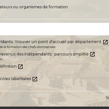
rmateurs ou organismes de formation
open_in_new
ndants : trouver un point d'accueil par département
e la formation des chefs d'entreprises
open_in_new
 revenus des indépendants : parcours simplifié
es
open_in_new
définition
open_in_new
coles labellisées
S