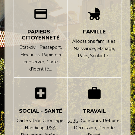
credit_card
child_friendly
PAPIERS -
FAMILLE
CITOYENNETÉ
Allocations familiales,
État-civil,
Passeport,
Naissance,
Mariage,
Élections,
Papiers à
Pacs,
Scolarité…
conserver,
Carte
d'identité…
local_hospital
work
SOCIAL - SANTÉ
TRAVAIL
Carte vitale,
Chômage,
CDD
,
Concours,
Retraite,
Handicap,
RSA
,
Démission,
Période