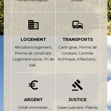
Personnes âgées…
d'essai…
domain
commute
LOGEMENT
TRANSPORTS
Allocations logement,
Carte grise,
Permis de
Permis de construire,
conduire,
Contrôle
Logement social,
Fin de
technique,
Infractions…
bail…
euro_symbol
gavel
ARGENT
JUSTICE
Crédit immobilier,
Casier judiciaire,
Plainte,