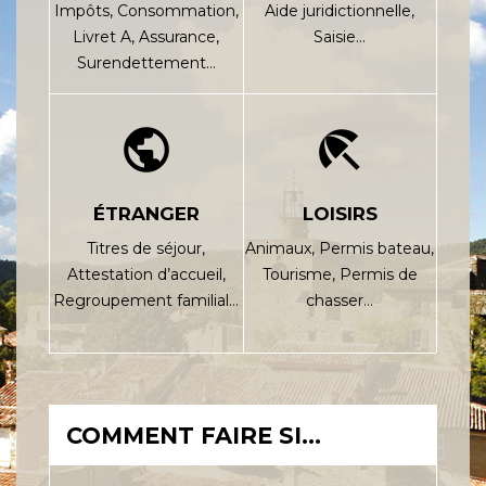
Impôts,
Consommation,
Aide juridictionnelle,
Livret A,
Assurance,
Saisie…
Surendettement…
public
beach_access
ÉTRANGER
LOISIRS
Titres de séjour,
Animaux,
Permis bateau,
Attestation d’accueil,
Tourisme,
Permis de
Regroupement familial…
chasser…
COMMENT FAIRE SI…