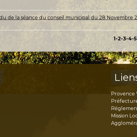
u de la séance du conseil municipal du 28 Novembre 
1
-2
-3
-4
-5
s
Lien
Provence 
Préfectur
Réglementa
Mission Lo
Aggloméra