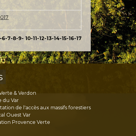
2017
-6
-7
-8
-9
-
10
-11
-12
-13
-14
-15
-16
-17
s
Verte & Verdon
e du Var
tion de l'accès aux massifs forestiers
cal Ouest Var
tion Provence Verte