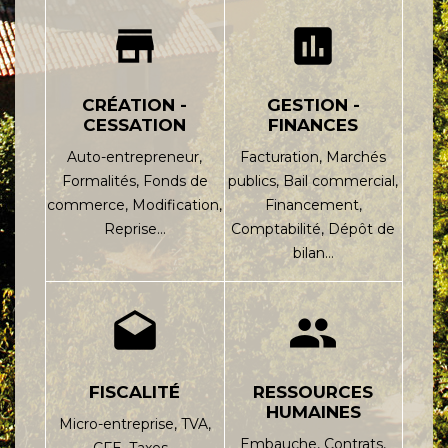
store
assessment
CRÉATION -
GESTION -
CESSATION
FINANCES
Auto-entrepreneur,
Facturation,
Marchés
Formalités,
Fonds de
publics,
Bail commercial,
commerce,
Modification,
Financement,
Reprise…
Comptabilité,
Dépôt de
bilan…
drafts
people
FISCALITÉ
RESSOURCES
HUMAINES
Micro-entreprise,
TVA,
Embauche,
Contrats,