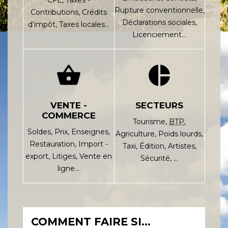
CFE,
Taxes -
Rupture conventionnelle,
Contributions,
Crédits
Déclarations sociales,
d’impôt,
Taxes locales…
Licenciement…
shopping_basket
pie_chart
VENTE -
SECTEURS
COMMERCE
Tourisme,
BTP
,
Soldes,
Prix,
Enseignes,
Agriculture,
Poids lourds,
Restauration,
Import -
Taxi,
Édition,
Artistes,
export,
Litiges,
Vente en
Sécurité, …
ligne…
COMMENT FAIRE SI…