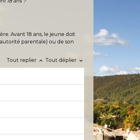
nt 18 ans ?
e. Avant 18 ans, le jeune doit
l'autorité parentale) ou de son
Tout replier
Tout déplier
keyboard_arrow_up
keyboard_arrow_down