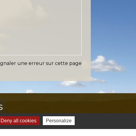
ignaler une erreur sur cette page
s
Deny all cookies
Personalize
Verte & Verdon
e du Var