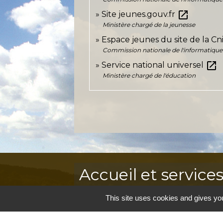
open_in_new
Site jeunes.gouv.fr
Ministère chargé de la jeunesse
Espace jeunes du site de la Cn
Commission nationale de l'informatique e
open_in_new
Service national universel
Ministère chargé de l'éducation
Accueil et service
Commune de Correns
This site uses cookies and gives you
5, Place Général de Gaulle
83570 Correns - FRANCE