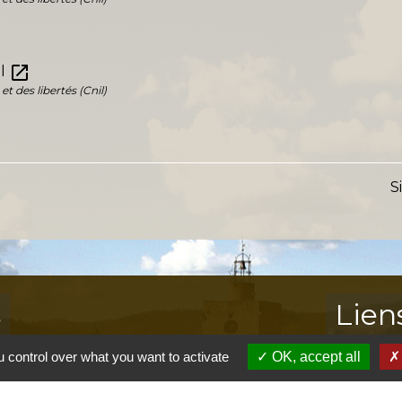
open_in_new
il
t des libertés (Cnil)
S
s
Lien
 control over what you want to activate
OK, accept all
Provence 
Préfectur